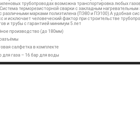
иленовых трубопроводах возможна транспортировка любых газов
 Система терморезисторной сварки с закладным нагревательным
с различными марками полиэтилена (ПЭ80 и ПЭ100).А удобная си
с и исключает человеческий фактор при строительстве трубопр
ов и трубы с гарантией минимум 5 лет
ное производство (до 180мм)
 разъёмы
овая салфетка в комплекте
р для газа – 16 бар для воды