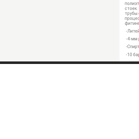
полиэт
стоек.
трубы 
процес
фитинг
-Литей
-4-мм
-Спирт
-10 ба