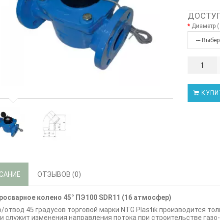
ДОСТУП
Диаметр (
КУПИ
САНИЕ
ОТЗЫВОВ (0)
росварное колено 45° ПЭ100 SDR11
(16 атмосфер)
/отвод 45 градусов торговой марки NTG Plastik производится тол
и служит изменения направления потока при строительстве газо-