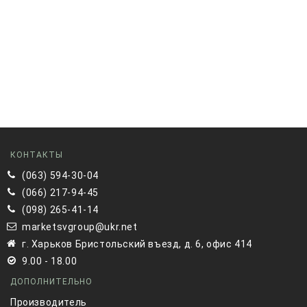
устанавливается как в саду, так и в огороде, имеет ряд
преимуществ перед аналогичными поливочными
комплексами:
Аэрация земли. Подача жидкости напрямую под
корень дает возможность воздуху нормально
попадать к корневой части растения. Это ускоряет
и упрощает процесс выращивания зеленых
насаждений.
Простое и эффективное удобрение.
Представленным способом вы без трудностей
сможете подавать удобрения к корневой зоне, что
КОНТАКТЫ
сразу отразится на эффективности поглощения
(063) 594-30-04
добавок. Дополнительный плюс – удобрения не
попадают на листья и сами ростки, сохраняя их
(066) 217-94-45
целостность.
(098) 265-41-14
Экономия воды. Капельные системы полива
marketsvgroup@ukr.net
уменьшают объем затраченной воды на 20-80%.
г. Харьков Бристольский въезд, д. 6, офис 414
Результат – экономичное использование
комплекса и минимальные коммунальные платежи
9.00 - 18.00
в случае, если комплекс подключен к
ДОПОЛНИТЕЛЬНО
централизованной системе.
Получение раннего урожая. В процессе подачи
Производитель