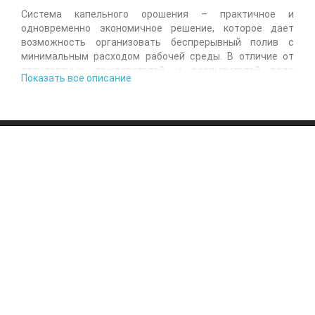
Система капельного орошения – практичное и
одновременно экономичное решение, которое дает
возможность организовать беспрерывный полив с
минимальным расходом рабочей среды. В отличие от
стандартных дождевателей и распылителей вода
Показать все описание
поступает непосредственно в корневую зону порционно.
Результат – почва, в которую высажены растения,
всегда влажная, что создает оптимальный микроклимат
для нормального развития культур.
Отличительная черта и причина популярности таких
комплексов – возможность самостоятельно выставлять
и регулировать количество подаваемой жидкости,
время, интенсивность и периодичность.
Ориентироваться при этом стоит на потребности
зеленых насаждений. В процессе растения одного типа
будут получать одинаковое количество влаги.
Преимущества использования капельного
полива
Капельное орошение, которое легко монтируется и