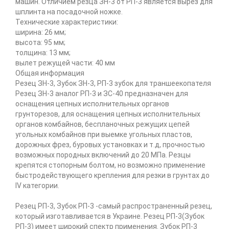
машин. Отличием резца ЗН-3 от РП-3 является вырез для
шплинта на посадочной ножке.
Технические характеристики:
ширина: 26 мм;
высота: 95 мм;
толщина: 13 мм;
вылет режущей части: 40 мм
Общая информация
Резец ЗН-3, Зубок ЗН-3, РП-3 зубок для траншеекопателя
Резец ЗН-3 аналог РП-3 и ЗС-40 предназначен для
оснащения цепных исполнительных органов
грунторезов, для оснащения цепных исполнительных
органов комбайнов, беспланочных режущих цепей
угольных комбайнов при выемке угольных пластов,
дорожных фрез, буровых установках и т.д, прочностью
возможных породных включений до 20 МПа. Резцы
крепятся стопорным болтом, но возможно применение
быстродействующего крепления для резки в грунтах до
IV категории.
Резец РП-3, Зубок РП-3 -самый распространенный резец,
который изготавливается в Украине. Резец РП-3(Зубок
РП-3) имеет широкий спектр применения. Зубок РП-3