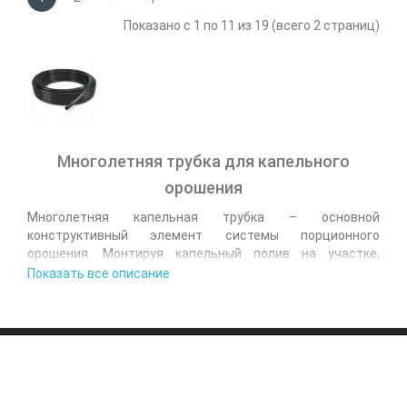
Показано с 1 по 11 из 19 (всего 2 страниц)
Многолетняя трубка для капельного
орошения
Многолетняя капельная трубка – основной
конструктивный элемент системы порционного
орошения. Монтируя капельный полив на участке,
представленная комплектующая выступает
Показать все описание
альтернативой привычной ленте. Отличительная черта
трубки – увеличенная толщина стенки, что делает ее
устойчивой к механическим повреждениям и скачкам
давления.
Главная задача подобной комплектующей системы –
подача воды в корневую зону насаждения. Такой